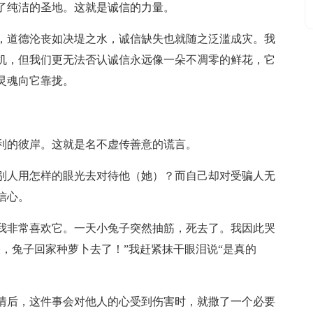
了纯洁的圣地。这就是诚信的力量。
，道德沦丧如决堤之水，诚信缺失也就随之泛滥成灾。我
机，但我们更无法否认诚信永远像一朵不凋零的鲜花，它
灵魂向它靠拢。
利的彼岸。这就是名不虚传善意的谎言。
别人用怎样的眼光去对待他（她）？而自己却对受骗人无
信心。
我非常喜欢它。一天小兔子突然抽筋，死去了。我因此哭
，兔子回家种萝卜去了！”我赶紧抹干眼泪说“是真的
情后，这件事会对他人的心受到伤害时，就撒了一个必要