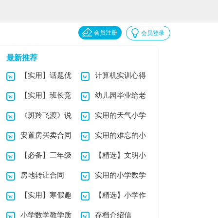
会员注册
会员登录
最新推荐
【实用】话题优
计算机实训心得
【实用】班长竞
幼儿园毕业给老
秀作文集合6篇
体会
《斑羚飞渡》说
实用的天气小学
选演讲稿模板合集9
师的感谢信
安置房买卖合同
实用的难忘的小
课稿
作文合集8篇
篇
【必备】三年级
【精选】文明小
(14篇)
学作文4篇
房地转让合同
实用的小学数学
小学作文4篇
学作文300字4篇
【实用】寒假趣
【精选】小学作
教案四篇
小学数学教学质
存档介绍信
事小学作文四篇
文300字3篇