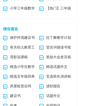
小学三年级数学
【热门】三年级
量提升方案集合13
暑假作业
小学作文3篇
篇
猜你喜欢
保护环境建议书
拉丁舞教学计划
有关幼儿教育工
堂吉诃德读书笔
作文合集6篇
7篇
背影说课稿
奖励大会发言稿
作计划锦集六篇
记
精选小学生数学
精选话题作文
精选五年级四单
竞选班长演讲稿
日记模板集锦5篇
300字集合六篇
房屋租赁合同
述职报告
元作文300字合集五
【精】
建议书
话题作文
篇
中考
合同协议