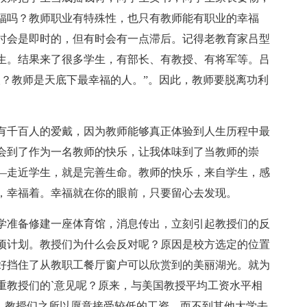
福吗？教师职业有特殊性，也只有教师能有职业的幸福
时会是即时的，但有时会有一点滞后。记得老教育家吕型
生。结果来了很多学生，有部长、有教授、有将军等。吕
人？教师是天底下最幸福的人。”。因此，教师要脱离功利
有千百人的爱戴，因为教师能够真正体验到人生历程中最
会到了作为一名教师的快乐，让我体味到了当教师的崇
—走近学生，就是完善生命。教师的快乐，来自学生，感
，幸福着。幸福就在你的眼前，只要留心去发现。
学准备修建一座体育馆，消息传出，立刻引起教授们的反
项计划。教授们为什么会反对呢？原因是校方选定的位置
好挡住了从教职工餐厅窗户可以欣赏到的美丽湖光。就为
重教授们的`意见呢？原来，与美国教授平均工资水平相
右，教授们之所以愿意接受较低的工资，而不到其他大学去