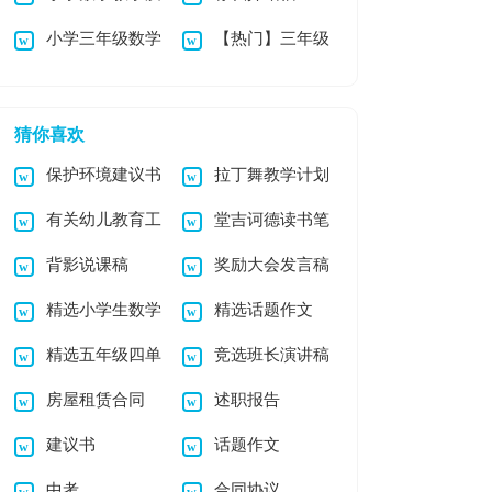
小学三年级数学
【热门】三年级
量提升方案集合13
暑假作业
小学作文3篇
篇
猜你喜欢
保护环境建议书
拉丁舞教学计划
有关幼儿教育工
堂吉诃德读书笔
作文合集6篇
7篇
背影说课稿
奖励大会发言稿
作计划锦集六篇
记
精选小学生数学
精选话题作文
精选五年级四单
竞选班长演讲稿
日记模板集锦5篇
300字集合六篇
房屋租赁合同
述职报告
元作文300字合集五
【精】
建议书
话题作文
篇
中考
合同协议