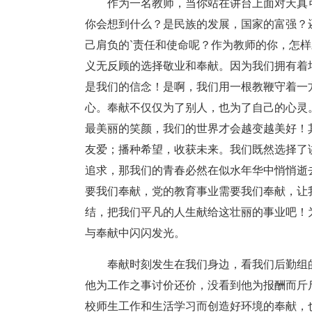
作为一名教师，当你站在讲台上面对天真
你会想到什么？是民族的发展，国家的富强？
己肩负的`责任和使命呢？作为教师的你，怎
义无反顾的选择敬业和奉献。因为我们拥有着
是我们的信念！是啊，我们用一根教鞭守着一
心。奉献不仅仅为了别人，也为了自己的心灵
最美丽的笑颜，我们的世界才会越变越美好！
友爱；播种希望，收获未来。我们既然选择了
追求，那我们的青春必然在似水年华中悄悄逝
要我们奉献，党的教育事业需要我们奉献，让
结，把我们平凡的人生献给这壮丽的事业吧！
与奉献中闪闪发光。
奉献时刻发生在我们身边，看我们后勤组
他为工作之事讨价还价，没看到他为报酬而斤
校师生工作和生活学习而创造好环境的奉献，