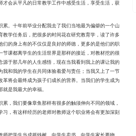
师才会从平凡的日常教学工作中感受生活，享受生活，获
积累。十年前毕业分配我去了我们当地最为偏僻的一个山
育教学任务后，把很多的时间花在研究教育学，读了许多
他们的身上有的不仅仅是良好的师德，更多的是他们的职
一节课都离学生的生活世界是那样的接近，对教材挖的很
念源于那几年的人生感悟，现在当我看到我上的课让我的
为我和我的学生在共同体验着爱与责任；当我又上了一节
改革将会最终成为孩子们成长的营养。当我们的学生成为
那就是我最大的幸福。
积累，我们要像章鱼那样有很多的触须伸向不同的领域，
学习，有这样经历的老师对教师这个职业将会有更加深刻
。
教师把学生当成摇钱树，向学生卖书，向学生家长要物，