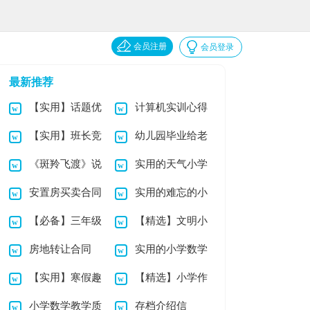
会员注册
会员登录
最新推荐
【实用】话题优
计算机实训心得
【实用】班长竞
幼儿园毕业给老
秀作文集合6篇
体会
《斑羚飞渡》说
实用的天气小学
选演讲稿模板合集9
师的感谢信
安置房买卖合同
实用的难忘的小
课稿
作文合集8篇
篇
【必备】三年级
【精选】文明小
(14篇)
学作文4篇
房地转让合同
实用的小学数学
小学作文4篇
学作文300字4篇
【实用】寒假趣
【精选】小学作
教案四篇
小学数学教学质
存档介绍信
事小学作文四篇
文300字3篇