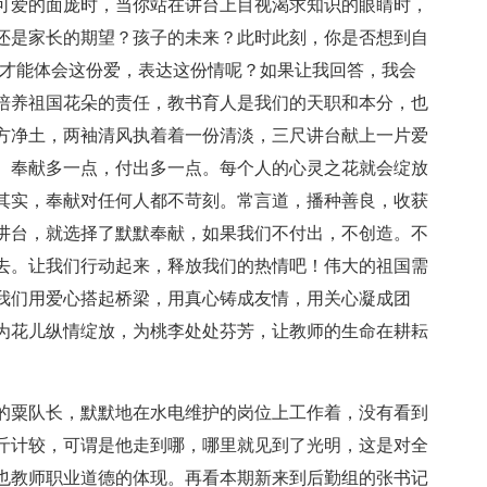
可爱的面庞时，当你站在讲台上目视渴求知识的眼睛时，
还是家长的期望？孩子的未来？此时此刻，你是否想到自
样才能体会这份爱，表达这份情呢？如果让我回答，我会
培养祖国花朵的责任，教书育人是我们的天职和本分，也
方净土，两袖清风执着着一份清淡，三尺讲台献上一片爱
。奉献多一点，付出多一点。每个人的心灵之花就会绽放
其实，奉献对任何人都不苛刻。常言道，播种善良，收获
讲台，就选择了默默奉献，如果我们不付出，不创造。不
去。让我们行动起来，释放我们的热情吧！伟大的祖国需
我们用爱心搭起桥梁，用真心铸成友情，用关心凝成团
为花儿纵情绽放，为桃李处处芬芳，让教师的生命在耕耘
的粟队长，默默地在水电维护的岗位上工作着，没有看到
斤计较，可谓是他走到哪，哪里就见到了光明，这是对全
也教师职业道德的体现。再看本期新来到后勤组的张书记