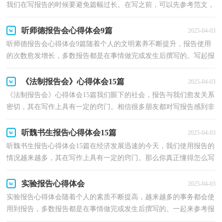
我们在写报告的时候要避免篇幅过长。在写之前，可以先参考范文，
下面是小编精心整理的听师德报告会心得体会，欢迎大家...
听师德报告会心得体会9篇
2025-04-03
听师德报告会心得体会9篇随着个人的文明素养不断提升，报告使用
的次数愈发增长，多数报告都是在事情做完或发生后撰写的。写起报
告来就毫无头绪？以下是小编整理的听师德报告会心...
《法制报告会》心得体会15篇
2025-04-03
《法制报告会》心得体会15篇我们眼下的社会，报告与我们愈发关系
密切，其在写作上具有一定的窍门。相信很多朋友都对写报告感到非
常苦恼吧，以下是小编为大家收集的《法制报告会》...
听魏书生报告心得体会15篇
2025-04-03
听魏书生报告心得体会15篇在经济发展迅速的今天，我们使用报告的
情况越来越多，其在写作上具有一定的窍门。那么你真正懂得怎么写
好报告吗？下面是小编为大家整理的听魏书生报告心...
实验报告心得体会
2025-04-03
实验报告心得体会随着个人的素质不断提高，越来越多的事务都会使
用到报告，多数报告都是在事情做完或发生后撰写的。一起来参考报
告是怎么写的吧，以下是小编精心整理的实验报告心...