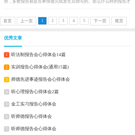
势，多数报告都是在事情做完或发生后撰写的。那么什么样的报告才
是有效的呢？以下是小编为大家整理的听教育报告心...
1
2
3
4
5
首页
上一页
下一页
尾页
优秀文章
听法制报告会心得体会14篇
1
实训报告心得体会(通用15篇)
2
师德先进事迹报告会心得体会
3
听心理报告心得体会2篇
4
金工实习报告心得体会
5
听师德报告心得体会
6
听师德报告会心得体会
7