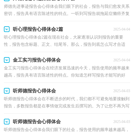
师德先进事迹报告会心得体会我们眼下的社会，报告与我们愈发关系
密切，报告具有语言陈述性的特点。一听到写报告就拖延症懒癌齐复
发？下面是小编为大家收集的师德先进事迹报告会心...
听心理报告心得体会2篇
2025-04-04
听心理报告心得体会2篇在现在社会，大家逐渐认识到报告的重要
性，报告包含标题、正文、结尾等。那么，报告到底怎么写才合适
呢？以下是小编整理的听心理报告心得体会，仅供参考，希望能...
金工实习报告心得体会
2025-04-04
金工实习报告心得体会在经济发展迅速的今天，报告使用的频率越来
越高，报告具有语言陈述性的特点。你知道怎样写报告才能写的好
吗？以下是小编整理的金工实习报告心得体会，欢迎阅读...
听师德报告心得体会
2025-04-03
听师德报告心得体会在不断进步的时代，我们都不可避免地要接触到
报告，多数报告都是在事情做完或发生后撰写的。为了让您不再为写
报告头疼，以下是小编精心整理的听师德报告心得体...
听师德报告会心得体会
2025-04-03
听师德报告会心得体会我们眼下的社会，报告使用的频率越来越高，