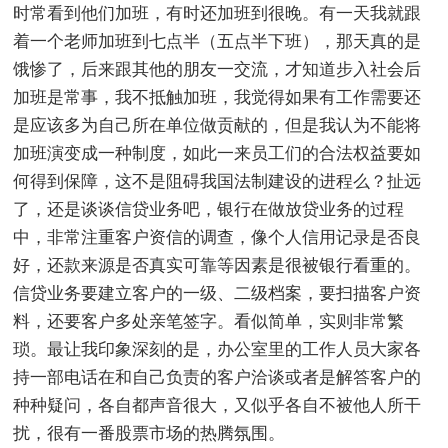
时常看到他们加班，有时还加班到很晚。有一天我就跟
着一个老师加班到七点半（五点半下班），那天真的是
饿惨了，后来跟其他的朋友一交流，才知道步入社会后
加班是常事，我不抵触加班，我觉得如果有工作需要还
是应该多为自己所在单位做贡献的，但是我认为不能将
加班演变成一种制度，如此一来员工们的合法权益要如
何得到保障，这不是阻碍我国法制建设的进程么？扯远
了，还是谈谈信贷业务吧，银行在做放贷业务的过程
中，非常注重客户资信的调查，像个人信用记录是否良
好，还款来源是否真实可靠等因素是很被银行看重的。
信贷业务要建立客户的一级、二级档案，要扫描客户资
料，还要客户多处亲笔签字。看似简单，实则非常繁
琐。最让我印象深刻的是，办公室里的工作人员大家各
持一部电话在和自己负责的客户洽谈或者是解答客户的
种种疑问，各自都声音很大，又似乎各自不被他人所干
扰，很有一番股票市场的热腾氛围。