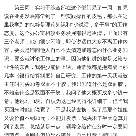
第三周：实习于综合部在这个部门呆了一周，如果
说在业务发展部学到了一些实践操作的皮毛，那么在这
里我学到的纯粹是理论知识和“少说话，多干事”的工作
态度。这个办公室相较业务发展部很是冷清，里面只有
三个老师，他们很少闲聊，即使说话也大多不离工作内
容，要么是询问他人自己不太清楚或遗忘的什么业务知
识，要么就讨论工作上的事。因为他们讲的都是比较专
业性的东西，我很少能插上话。通常我都是抱着桌上那
几本《银行结算制度》自己研究。工作的第一天我就被
主任叫去买20卷双面不干胶，我只知道什么是双面胶，
不知道什么是双面不干胶，我问了他大概买成多少钱一
卷，他说2、3块。自认为这已经问得很详细了，但当我
买回来时他们说宽了，于是我就去换，换了后那个姐姐
又说价值不到20元，不能开发票，我央求了半天总算开
到了发票。总结就是一点：领导交给你任务时一定要问
清楚点，否则不但领导不满意，自己也费力费时间。