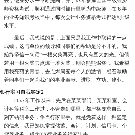
去，使业务水平不断提高，并于xx年参加全国中级经济
师资格考试，顺利通过同时被行里聘为中级师。在多年
的业务知识考核当中，每次会计业务资格考试都达到1级
水平。
最后，我想说的是，上面只是我工作中取得的一点
成绩，这与单位的领导和同事们的帮助是分不开的。我
始终坚信一句话“一根火柴再亮，也只有豆大的光。但倘
若用一根火柴去点燃一堆火柴，则会熊熊燃烧”。我希望
用我亮丽的青春，去点燃周围每个人的激情，感召激励
着同事们一起为我们的事业奉献、进取、立功、建业。
银行实习自我鉴定2
20xx年工作以来，先后在某某部门、某某科室、会
计科等科室工作过，不管走到哪里，都严格要求自己，
刻苦钻研业务，争当行家里手。就是凭着这样一种坚定
的信念，我已熟练掌握储蓄、会计、计划、信用卡、个
贷等业务，成为XX行业务的行家里手。