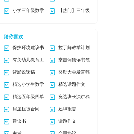
小学三年级数学
【热门】三年级
量提升方案集合13
暑假作业
小学作文3篇
篇
猜你喜欢
保护环境建议书
拉丁舞教学计划
有关幼儿教育工
堂吉诃德读书笔
作文合集6篇
7篇
背影说课稿
奖励大会发言稿
作计划锦集六篇
记
精选小学生数学
精选话题作文
精选五年级四单
竞选班长演讲稿
日记模板集锦5篇
300字集合六篇
房屋租赁合同
述职报告
元作文300字合集五
【精】
建议书
话题作文
篇
中考
合同协议