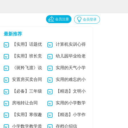
会员注册
会员登录
最新推荐
【实用】话题优
计算机实训心得
【实用】班长竞
幼儿园毕业给老
秀作文集合6篇
体会
《斑羚飞渡》说
实用的天气小学
选演讲稿模板合集9
师的感谢信
安置房买卖合同
实用的难忘的小
课稿
作文合集8篇
篇
【必备】三年级
【精选】文明小
(14篇)
学作文4篇
房地转让合同
实用的小学数学
小学作文4篇
学作文300字4篇
【实用】寒假趣
【精选】小学作
教案四篇
小学数学教学质
存档介绍信
事小学作文四篇
文300字3篇