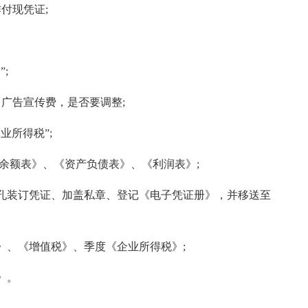
付现凭证;
;
、广告宣传费，是否要调整;
业所得税”;
目余额表》、《资产负债表》、《利润表》;
打孔装订凭证、加盖私章、登记《电子凭证册》，并移送至
税》、《增值税》、季度《企业所得税》;
》。