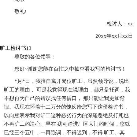
敬礼!
检讨人：xx
20xx年xx月xx日
旷工检讨书13
尊敬的各位领导：
您好~谢谢您能在百忙之中抽空看我写的检讨书！
*月*日，我擅自离开岗位旷工，虽然领导说，说出
旷工的理由， 可是我觉得现在说理由，都只是托词，我
不想再为自己的错误找任何借口， 那只能让我更加惭
愧。我现在怀着十二万分的愧疚给您写下这份检讨书，
以向您表示我对旷工这种恶劣行为的深痛恶绝及打死也
不再旷工的决心。早在 我刚踏进厂区大门的时候，您就
已经三令五申，一再强调，不得迟到，不得 旷工。其