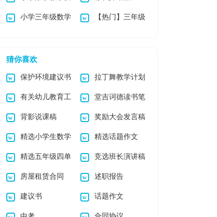
小学三年级数学
【热门】三年级
量提升方案集合13
暑假作业
小学作文3篇
篇
猜你喜欢
保护环境建议书
拉丁舞教学计划
有关幼儿教育工
堂吉诃德读书笔
作文合集6篇
7篇
背影说课稿
奖励大会发言稿
作计划锦集六篇
记
精选小学生数学
精选话题作文
精选五年级四单
竞选班长演讲稿
日记模板集锦5篇
300字集合六篇
房屋租赁合同
述职报告
元作文300字合集五
【精】
建议书
话题作文
篇
中考
合同协议