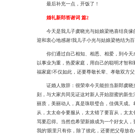
最后补充一点，开饭了！
婚礼新郎答谢词 篇2
今天是我儿子虞晓光与姑娘梁艳喜结良缘
迎和衷心地感谢!我儿子小光与姑娘梁艳结为
你们通过自己相知、相悉、相爱，到今天
以事业为重，热爱家庭，用自己的聪明才智和
福家庭!不仅如此，还要尊敬长辈、孝敬双方父
证婚人致辞：很荣幸今天能担当新郎虞晓
刻，与大家共同见证这对新人开始甜蜜的新生
丽质，美丽动人，真是珠联璧合，佳偶天成。
从，太太命令要服从，太太错了要盲从，太太
骂要忍得。当然也希望新娘成为一个好女人，
我的'眼里只有你，除了彼此，还要把父母放