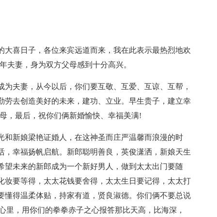
的大喜日子，各位来宾远道而来，我在此表示最热烈地欢
百年夫妻，身为双方父母感到十分高兴。
成为夫妻，从今以后，你们要互敬、互爱、互谅、互帮，
勤劳去创造美好的未来，建功、立业。早生贵子，建立幸
母，最后，祝你们俩新婚愉快、幸福美满!
光和新娘梁艳证婚人，在这神圣而庄严温馨而浪漫的时
活，幸福扬帆启航。新郎聪明善良，英俊潇洒，新娘天生
希望未来的新郎成为一个新好男人，做到太太出门要随
化妆要等得，太太花钱要舍得，太太生日要记得，太太打
要懂得温柔体贴，持家有道，贤良淑德。你们俩不要总说
在心里，用你们的拳拳赤子之心报答那比天高，比海深，