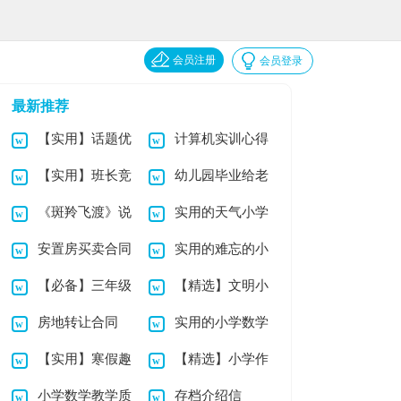
会员注册
会员登录
最新推荐
【实用】话题优
计算机实训心得
【实用】班长竞
幼儿园毕业给老
秀作文集合6篇
体会
《斑羚飞渡》说
实用的天气小学
选演讲稿模板合集9
师的感谢信
安置房买卖合同
实用的难忘的小
课稿
作文合集8篇
篇
【必备】三年级
【精选】文明小
(14篇)
学作文4篇
房地转让合同
实用的小学数学
小学作文4篇
学作文300字4篇
【实用】寒假趣
【精选】小学作
教案四篇
小学数学教学质
存档介绍信
事小学作文四篇
文300字3篇