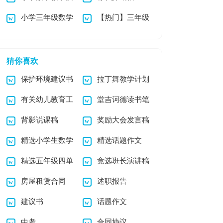
小学三年级数学
【热门】三年级
量提升方案集合13
暑假作业
小学作文3篇
篇
猜你喜欢
保护环境建议书
拉丁舞教学计划
有关幼儿教育工
堂吉诃德读书笔
作文合集6篇
7篇
背影说课稿
奖励大会发言稿
作计划锦集六篇
记
精选小学生数学
精选话题作文
精选五年级四单
竞选班长演讲稿
日记模板集锦5篇
300字集合六篇
房屋租赁合同
述职报告
元作文300字合集五
【精】
建议书
话题作文
篇
中考
合同协议