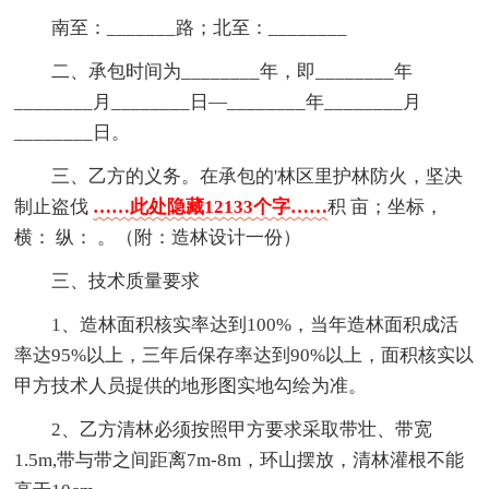
南至：_______路；北至：________
二、承包时间为________年，即________年
________月________日—________年________月
________日。
三、乙方的义务。在承包的'林区里护林防火，坚决
制止盗伐
……此处隐藏12133个字……
积 亩；坐标，
横： 纵： 。（附：造林设计一份）
三、技术质量要求
1、造林面积核实率达到100%，当年造林面积成活
率达95%以上，三年后保存率达到90%以上，面积核实以
甲方技术人员提供的地形图实地勾绘为准。
2、乙方清林必须按照甲方要求采取带壮、带宽
1.5m,带与带之间距离7m-8m，环山摆放，清林灌根不能