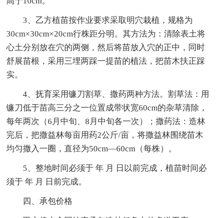
高于10cm。
3、乙方植苗按作业要求采取明穴栽植，规格为
30cm×30cm×20cm行株距分明。其方法为：清除表土将
心土分别放在穴的两侧，然后将苗放入穴的正中，同时
舒展苗根，采用三埋两踩一提苗的植法，把苗木扶正踩
实。
4、抚育采用镰刀割草、撒药两种方法。割草法：用
镰刀低于苗高三分之一位置成带状宽60cm的杂草清除，
每年两次（6月中旬、8月中旬各一次）；撒药法：造林
完后，把撒益林每亩用药2公斤/亩，将撒益林围绕苗木
均匀撒入一圈，直径为50cm—60cm（每株）。
5、整地时间必须于 年 月 日以前完成，植苗时间必
须于 年 月 日前完成。
四、承包价格