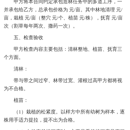
甲方将本合同约定承包造林任务中的多道工序，一
并承包给乙方，总承包价格为 元/亩。其中林地清理 元/
亩，栽植 元/亩（整穴 元/个、植苗 元/株），抚育 元/亩
次（割草每年两次、撒药一次）。
五、检查验收
甲方检查内容主要包括：清林整地、植苗、抚育三
个方面。
清林：
带与带之间过窄、林带过宽、灌根过高甲方都将视
为不合格。
植苗：
（1）栽植的松紧度。以样方中所有幼树为样本，逐
株用手适力提拉，提不出为合格。